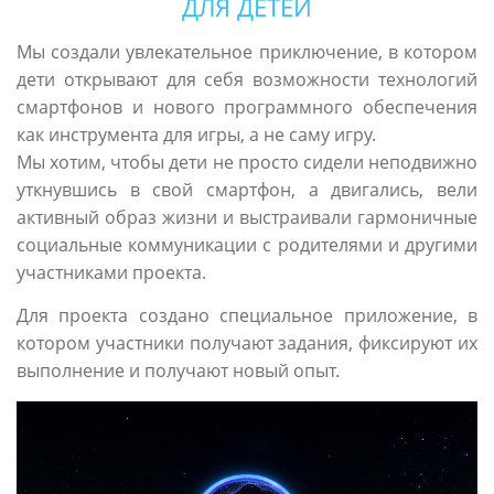
ДЛЯ ДЕТЕЙ
Мы создали увлекательное приключение, в котором
дети открывают для себя возможности технологий
смартфонов и нового программного обеспечения
как инструмента для игры, а не саму игру.
Мы хотим, чтобы дети не просто сидели неподвижно
уткнувшись в свой смартфон, а двигались, вели
активный образ жизни и выстраивали гармоничные
социальные коммуникации с родителями и другими
участниками проекта.
Для проекта создано специальное приложение, в
котором участники получают задания, фиксируют их
выполнение и получают новый опыт.