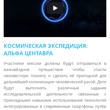
КОСМИЧЕСКАЯ ЭКСПЕДИЦИЯ:
АЛЬФА ЦЕНТАВРА
Участники миссии должны будут отправиться в
межзвёздное путешествие чтобы спасти
неизвестную планету и сделать её пригодной для
дальнейшей колонизации человеческой расой. Дети
будут выполнять различные задания
исследовательской деятельности связанные с
прикладными навыками использования технологий
интегрированных в современные смартфоны путём